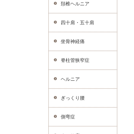
頚椎ヘルニア
四十肩・五十肩
坐骨神経痛
脊柱管狭窄症
ヘルニア
ぎっくり腰
側弯症