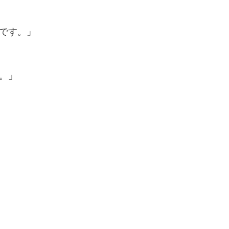
です。」
。」