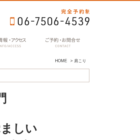
HOME
>
肩こり
門
覚ましい