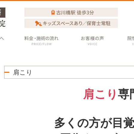
肩こり
肩こり
専
多くの方が目