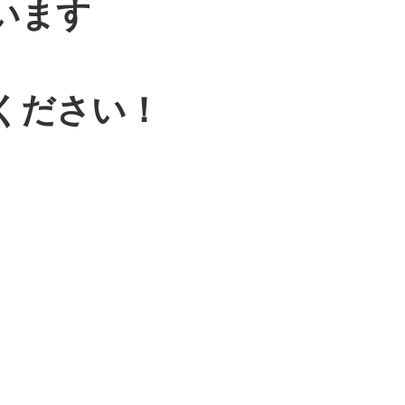
います
ください！