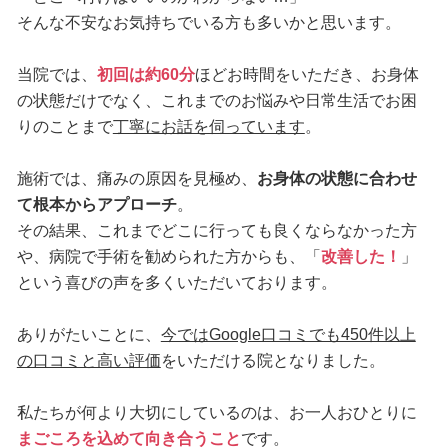
そんな不安なお気持ちでいる方も多いかと思います。
当院では、
初回は約60分
ほどお時間をいただき、お身体
の状態だけでなく、これまでのお悩みや日常生活でお困
りのことまで
丁寧にお話を伺っています
。
施術では、痛みの原因を見極め、
お身体の状態に合わせ
て根本からアプローチ
。
その結果、これまでどこに行っても良くならなかった方
や、病院で手術を勧められた方からも、「
改善した！
」
という喜びの声を多くいただいております。
ありがたいことに、
今ではGoogle口コミでも450件以上
の口コミと高い評価
をいただける院となりました。
私たちが何より大切にしているのは、お一人おひとりに
まごころを込めて向き合うこと
です。